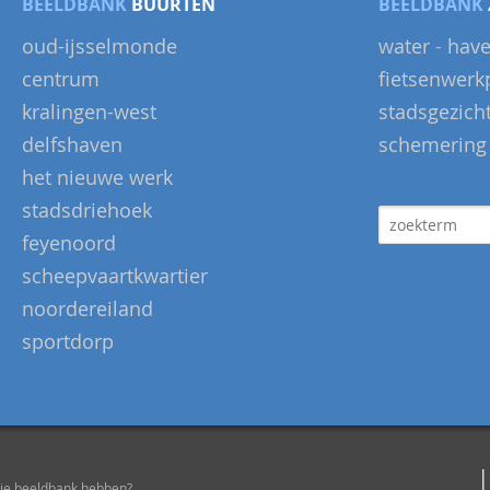
BEELDBANK
BUURTEN
BEELDBANK
oud-ijsselmonde
water
-
hav
centrum
fietsenwerk
kralingen-west
stadsgezich
delfshaven
schemering
het nieuwe werk
stadsdriehoek
feyenoord
scheepvaartkwartier
noordereiland
sportdorp
oie beeldbank hebben?