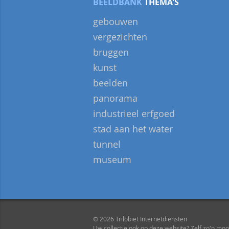
BEELDBANK
THEMA'S
gebouwen
vergezichten
bruggen
kunst
beelden
panorama
industrieel erfgoed
stad aan het water
tunnel
museum
© 2026 Trilobiet Internetdiensten
Uw collectie ook op deze website? Zelf zo'n mo