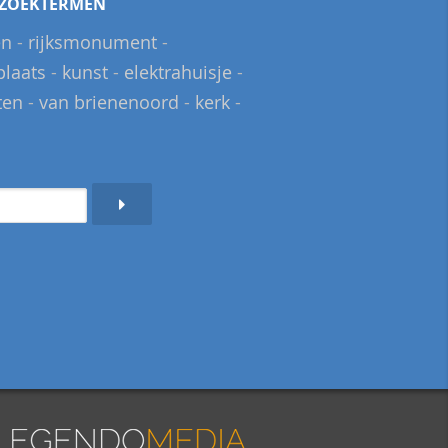
ZOEKTERMEN
en
-
rijksmonument
-
plaats
-
kunst
-
elektrahuisje
-
ten
-
van brienenoord
-
kerk
-