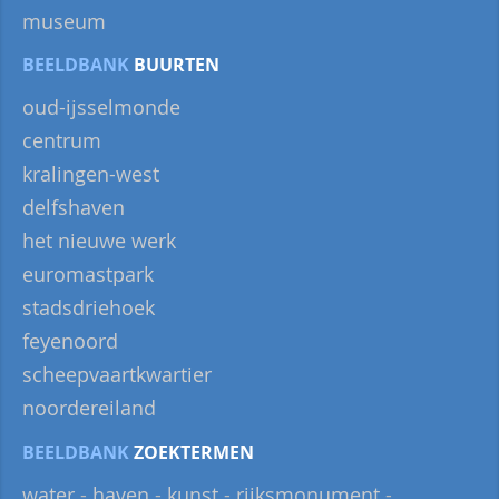
museum
BEELDBANK
BUURTEN
oud-ijsselmonde
centrum
kralingen-west
delfshaven
het nieuwe werk
euromastpark
stadsdriehoek
feyenoord
scheepvaartkwartier
noordereiland
BEELDBANK
ZOEKTERMEN
water
-
haven
-
kunst
-
rijksmonument
-