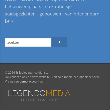
fietsenwerkplaats
-
elektrahuisje
-
stadsgezichten
-
gebouwen
-
van brienenoord
-
kerk
© 2026 Trilobiet Internetdiensten
Uw collectie ook op deze website? Zelf zo'n mooie beeldbank hebben?
Vraag een
demo-account
aan